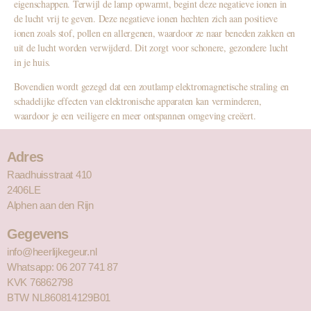
eigenschappen. Terwijl de lamp opwarmt, begint deze negatieve ionen in
de lucht vrij te geven. Deze negatieve ionen hechten zich aan positieve
ionen zoals stof, pollen en allergenen, waardoor ze naar beneden zakken en
uit de lucht worden verwijderd. Dit zorgt voor schonere, gezondere lucht
in je huis.
Bovendien wordt gezegd dat een zoutlamp elektromagnetische straling en
schadelijke effecten van elektronische apparaten kan verminderen,
waardoor je een veiligere en meer ontspannen omgeving creëert.
Adres
Raadhuisstraat 410
2406LE
Alphen aan den Rijn
Gegevens
info@heerlijkegeur.nl
Whatsapp: 06 207 741 87
KVK 76862798
BTW NL860814129B01