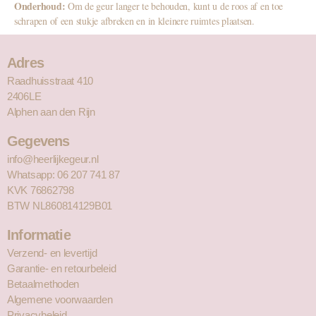
Onderhoud:
Om de geur langer te behouden, kunt u de roos af en toe
schrapen of een stukje afbreken en in kleinere ruimtes plaatsen.
Adres
Raadhuisstraat 410
2406LE
Alphen aan den Rijn
Gegevens
info@heerlijkegeur.nl
Whatsapp: 06 207 741 87
KVK 76862798
BTW NL860814129B01
Informatie
Verzend- en levertijd
Garantie- en retourbeleid
Betaalmethoden
Algemene voorwaarden
Privacybeleid