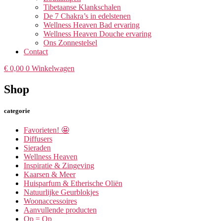
Tibetaanse Klankschalen
De 7 Chakra’s in edelstenen
Wellness Heaven Bad ervaring
Wellness Heaven Douche ervaring
Ons Zonnestelsel
Contact
€
0,00
0
Winkelwagen
Shop
categorie
Favorieten! 🤩
Diffusers
Sieraden
Wellness Heaven
Inspiratie & Zingeving
Kaarsen & Meer
Huisparfum & Etherische Oliën
Natuurlijke Geurblokjes
Woonaccessoires
Aanvullende producten
Op = Op