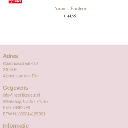
Save
Amor – Fontein
€
44,95
Adres
Raadhuisstraat 410
2406LE
Alphen aan den Rijn
Gegevens
info@heerlijkegeur.nl
Whatsapp: 06 207 741 87
KVK 76862798
BTW NL860814129B01
Informatie